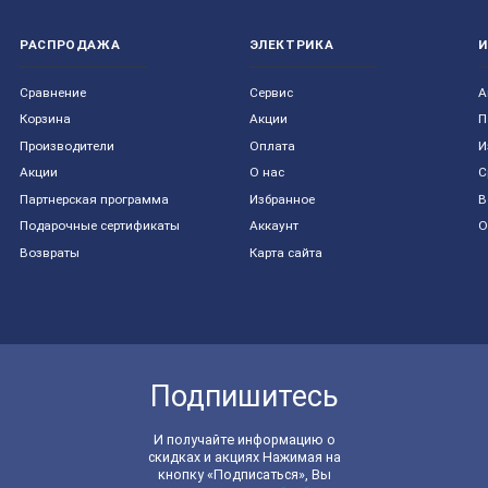
РАСПРОДАЖА
ЭЛЕКТРИКА
Сравнение
Сервис
А
Корзина
Акции
П
Производители
Оплата
И
Акции
О нас
С
Партнерская программа
Избранное
В
Подарочные сертификаты
Аккаунт
О
Возвраты
Карта сайта
Подпишитесь
И получайте информацию о
скидках и акциях Нажимая на
кнопку «Подписаться», Вы