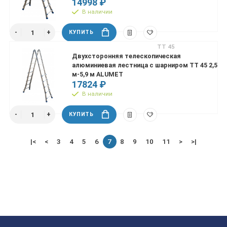
14998 ₽
В наличии
КУПИТЬ
ТТ 45
Двухсторонняя телескопическая
алюминиевая лестница с шарниром ТТ 45 2,5
м-5,9 м ALUMET
17824 ₽
В наличии
КУПИТЬ
|<
<
3
4
5
6
7
8
9
10
11
>
>|