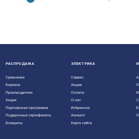
РАСПРОДАЖА
ЭЛЕКТРИКА
Сравнение
Сервис
А
Корзина
Акции
П
Производители
Оплата
И
Акции
О нас
С
Партнерская программа
Избранное
В
Подарочные сертификаты
Аккаунт
О
Возвраты
Карта сайта