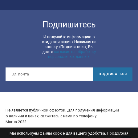
Подпишитесь
И получайте информацию о
скидках и акциях Нажимая на
кнопку «Подписаться», Вы
даете
согласие на обработку
персональных данных.
ПОДПИСАТЬСЯ
Не является публичной офертой. Для получения информации
о наличии и ценах, свяжитесь с нами по телефону.
Магна 2023
Мы используем файлы cookie для вашего удобства. Продолжая
+7 (918) 980 77 75