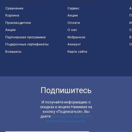
Сравнение
Сервис
А
Корзина
Акции
П
Производители
Оплата
И
Акции
О нас
С
Партнерская программа
Избранное
В
Подарочные сертификаты
Аккаунт
О
Возвраты
Карта сайта
Подпишитесь
И получайте информацию о
скидках и акциях Нажимая на
кнопку «Подписаться», Вы
даете
согласие на обработку
персональных данных.