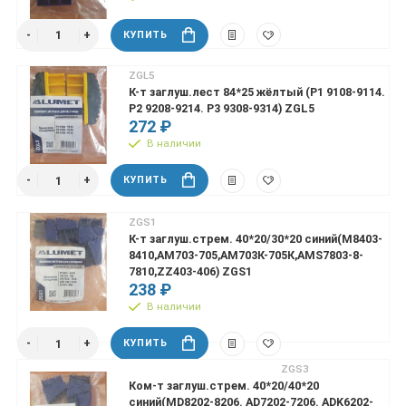
КУПИТЬ
ZGL5
К-т заглуш.лест 84*25 жёлтый (P1 9108-9114.
P2 9208-9214. P3 9308-9314) ZGL5
272 ₽
В наличии
КУПИТЬ
ZGS1
К-т заглуш.стрем. 40*20/30*20 синий(М8403-
8410,АМ703-705,АМ703К-705К,AMS7803-8-
7810,ZZ403-406) ZGS1
238 ₽
В наличии
КУПИТЬ
ZGS3
Ком-т заглуш.стрем. 40*20/40*20
синий(MD8202-8206. AD7202-7206. ADK6202-