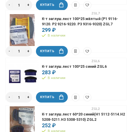
КУПИТЬ
ZGL7
К-т заглуш.лест 100*25 жёлтый (P1 9116-
9120. P2 9216-9220. P3 9316-9320) ZGL7
299 ₽
В наличии
КУПИТЬ
ZGL6
К-т заглуш.лест 100*25 синий ZGL6
283 ₽
В наличии
КУПИТЬ
ZGL2
К-т заглуш.лест 60*20 синий(H1 5112-5114.H2
5208-5211.H3 5308-5310) ZGL2
252 ₽
В наличии