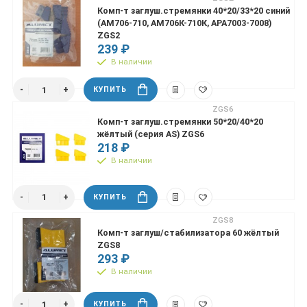
Комп-т заглуш.стремянки 40*20/33*20 синий
(АМ706-710, АМ706К-710К, APA7003-7008)
ZGS2
239 ₽
В наличии
КУПИТЬ
ZGS6
Комп-т заглуш.стремянки 50*20/40*20
жёлтый (серия AS) ZGS6
218 ₽
В наличии
КУПИТЬ
ZGS8
Комп-т заглуш/стабилизатора 60 жёлтый
ZGS8
293 ₽
В наличии
КУПИТЬ