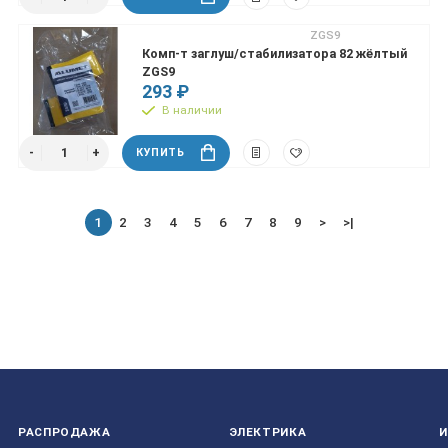
ZGS9
Комп-т заглуш/стабилизатора 82 жёлтый
ZGS9
293 ₽
В наличии
КУПИТЬ
1
2
3
4
5
6
7
8
9
>
>|
РАСПРОДАЖА
ЭЛЕКТРИКА