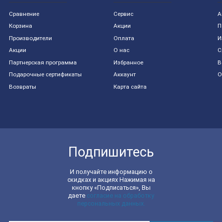
Сравнение
Сервис
А
Корзина
Акции
П
Производители
Оплата
И
Акции
О нас
С
Партнерская программа
Избранное
В
Подарочные сертификаты
Аккаунт
О
Возвраты
Карта сайта
Подпишитесь
И получайте информацию о
скидках и акциях Нажимая на
кнопку «Подписаться», Вы
даете
согласие на обработку
персональных данных.