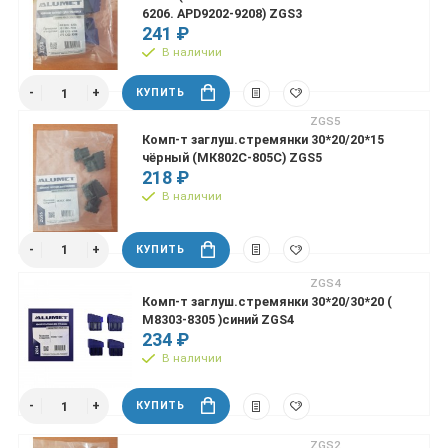
6206. APD9202-9208) ZGS3
241 ₽
В наличии
КУПИТЬ
ZGS5
Комп-т заглуш.стремянки 30*20/20*15
чёрный (МК802С-805С) ZGS5
218 ₽
В наличии
КУПИТЬ
ZGS4
Комп-т заглуш.стремянки 30*20/30*20 (
М8303-8305 )синий ZGS4
234 ₽
В наличии
КУПИТЬ
ZGS2