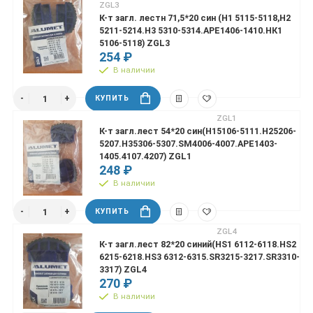
ZGL3
К-т загл. лестн 71,5*20 син (H1 5115-5118,H2
5211-5214.H3 5310-5314.APE1406-1410.НК1
5106-5118) ZGL3
254 ₽
В наличии
КУПИТЬ
ZGL1
К-т загл.лест 54*20 син(H15106-5111.H25206-
5207.H35306-5307.SM4006-4007.APE1403-
1405.4107.4207) ZGL1
248 ₽
В наличии
КУПИТЬ
ZGL4
К-т загл.лест 82*20 синий(HS1 6112-6118.HS2
6215-6218.HS3 6312-6315.SR3215-3217.SR3310-
3317) ZGL4
270 ₽
В наличии