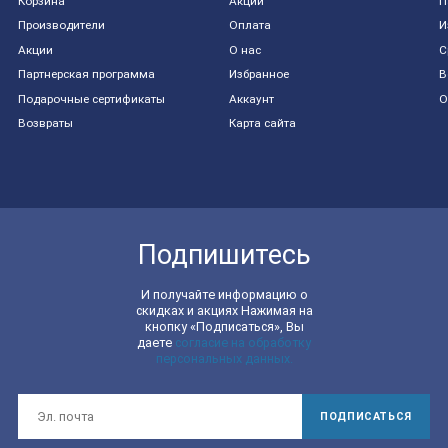
Корзина
Акции
П
Производители
Оплата
И
Акции
О нас
С
Партнерская программа
Избранное
В
Подарочные сертификаты
Аккаунт
О
Возвраты
Карта сайта
Подпишитесь
И получайте информацию о
скидках и акциях Нажимая на
кнопку «Подписаться», Вы
даете
согласие на обработку
персональных данных.
ПОДПИСАТЬСЯ