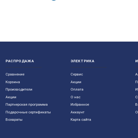
РАСПРОДАЖА
ЭЛЕКТРИКА
Сравнение
Сервис
А
Корзина
Акции
П
Производители
Оплата
И
Акции
О нас
С
Партнерская программа
Избранное
В
Подарочные сертификаты
Аккаунт
О
Возвраты
Карта сайта