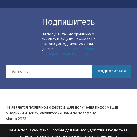
Подпишитесь
И получайте информацию о
скидках и акциях Нажимая на
кнопку «Подписаться», Вы
даете
согласие на обработку
персональных данных.
ПОДПИСАТЬСЯ
Не является публичной офертой. Для получения информации
о наличии и ценах, свяжитесь с нами по телефону.
Магна 2023
+7 (918) 980 77 75
Мы используем файлы cookie для вашего удобства. Продолжая
пользоваться сайтом, вы соглашаетесь с политикой