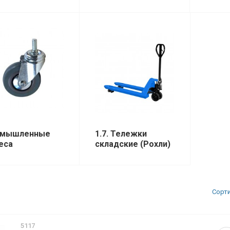
омышленные
1.7. Тележки
еса
складские (Рохли)
Сорт
5117