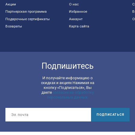
Акции
О нас
С
Партнерская программа
Избранное
В
Подарочные сертификаты
Аккаунт
О
Возвраты
Карта сайта
Подпишитесь
И получайте информацию о
скидках и акциях Нажимая на
кнопку «Подписаться», Вы
даете
согласие на обработку
персональных данных.
ПОДПИСАТЬСЯ