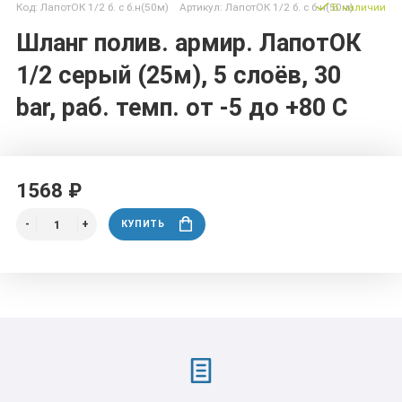
Код: ЛапотОК 1/2 б. с б.н(50м) Артикул: ЛапотОК 1/2 б. с б.н(50м)
В наличии
Шланг полив. армир. ЛапотОК
1/2 серый (25м), 5 слоёв, 30
bar, раб. темп. от -5 до +80 С
1568 ₽
КУПИТЬ