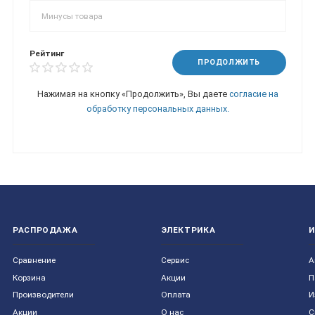
Рейтинг
ПРОДОЛЖИТЬ
Нажимая на кнопку «Продолжить», Вы даете
согласие на
обработку персональных данных.
РАСПРОДАЖА
ЭЛЕКТРИКА
Сравнение
Сервис
А
Корзина
Акции
П
Производители
Оплата
И
Акции
О нас
С