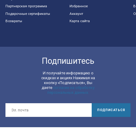
Партнерская программа
Избранное
В
Подарочные сертификаты
Аккаунт
О
Возвраты
Карта сайта
Подпишитесь
И получайте информацию о
скидках и акциях Нажимая на
кнопку «Подписаться», Вы
даете
согласие на обработку
персональных данных.
ПОДПИСАТЬСЯ