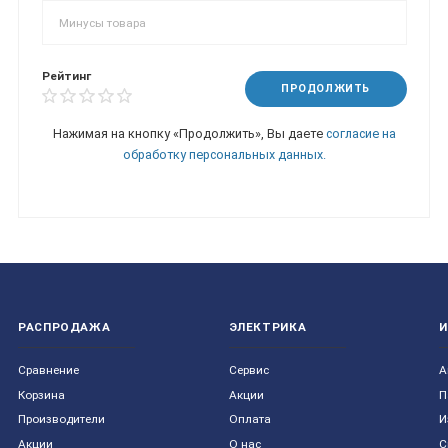
Рейтинг
ПРОДОЛЖИТЬ
Нажимая на кнопку «Продолжить», Вы даете
согласие на
обработку персональных данных.
РАСПРОДАЖА
ЭЛЕКТРИКА
Сравнение
Сервис
А
Корзина
Акции
П
Производители
Оплата
И
Акции
О нас
С