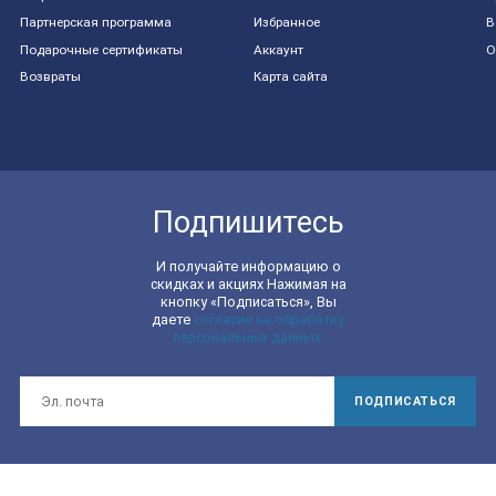
Партнерская программа
Избранное
В
Подарочные сертификаты
Аккаунт
О
Возвраты
Карта сайта
Подпишитесь
И получайте информацию о
скидках и акциях Нажимая на
кнопку «Подписаться», Вы
даете
согласие на обработку
персональных данных.
ПОДПИСАТЬСЯ