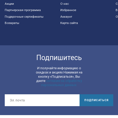
Акции
О нас
С
Партнерская программа
Избранное
В
Подарочные сертификаты
Аккаунт
О
Возвраты
Карта сайта
Подпишитесь
И получайте информацию о
скидках и акциях Нажимая на
кнопку «Подписаться», Вы
даете
согласие на обработку
персональных данных.
ПОДПИСАТЬСЯ