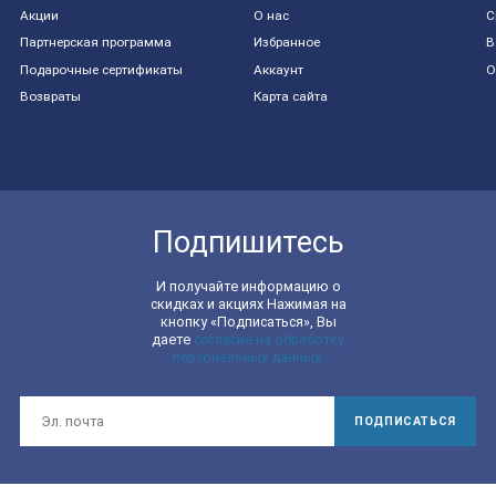
Акции
О нас
С
Партнерская программа
Избранное
В
Подарочные сертификаты
Аккаунт
О
Возвраты
Карта сайта
Подпишитесь
И получайте информацию о
скидках и акциях Нажимая на
кнопку «Подписаться», Вы
даете
согласие на обработку
персональных данных.
ПОДПИСАТЬСЯ