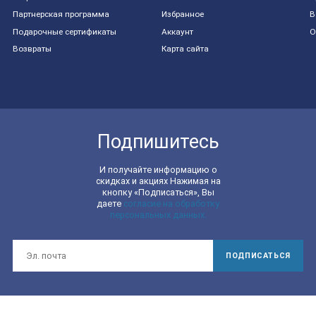
Партнерская программа
Избранное
В
Подарочные сертификаты
Аккаунт
О
Возвраты
Карта сайта
Подпишитесь
И получайте информацию о
скидках и акциях Нажимая на
кнопку «Подписаться», Вы
даете
согласие на обработку
персональных данных.
ПОДПИСАТЬСЯ