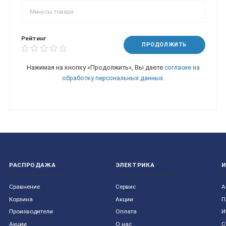
Рейтинг
ПРОДОЛЖИТЬ
Нажимая на кнопку «Продолжить», Вы даете
согласие на
обработку персональных данных.
РАСПРОДАЖА
ЭЛЕКТРИКА
Сравнение
Сервис
А
Корзина
Акции
П
Производители
Оплата
И
Акции
О нас
С