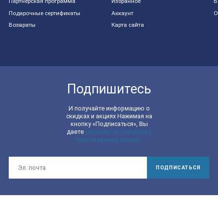
Партнерская программа
Избранное
В
Подарочные сертификаты
Аккаунт
О
Возвраты
Карта сайта
Подпишитесь
И получайте информацию о
скидках и акциях Нажимая на
кнопку «Подписаться», Вы
даете
согласие на обработку
персональных данных.
ПОДПИСАТЬСЯ