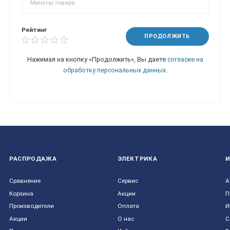
Рейтинг
ПРОДОЛЖИТЬ
Нажимая на кнопку «Продолжить», Вы даете
согласие на
обработку персональных данных.
РАСПРОДАЖА
ЭЛЕКТРИКА
Сравнение
Сервис
А
Корзина
Акции
П
Производители
Оплата
И
Акции
О нас
С